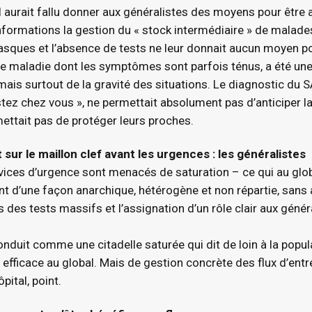
 il aurait fallu donner aux généralistes des moyens pour être
nformations la gestion du « stock intermédiaire » de malade
sques et l’absence de tests ne leur donnait aucun moyen pou
une maladie dont les symptômes sont parfois ténus, a été u
ais surtout de la gravité des situations. Le diagnostic du 
tez chez vous », ne permettait absolument pas d’anticiper la r
ttait pas de protéger leurs proches.
 sur le maillon clef avant les urgences : les généralistes
vices d’urgence sont menacés de saturation – ce qui au globa
sont d’une façon anarchique, hétérogène et non répartie, sans 
s des tests massifs et l’assignation d’un rôle clair aux gén
conduit comme une citadelle saturée qui dit de loin à la popula
 efficace au global. Mais de gestion concrète des flux d’entré
ôpital, point.