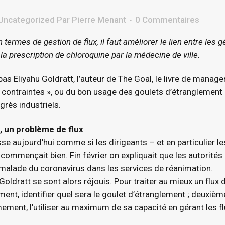
Uncategorized
Par
Pierre Menant
0 Commentaires
 termes de gestion de flux, il faut améliorer le lien entre les 
 la prescription de chloroquine par la médecine de ville.
as Eliyahu Goldratt, l’auteur de The Goal, le livre de manage
 contraintes », ou du bon usage des goulets d’étranglement 
rès industriels.
, un problème de flux
se aujourd’hui comme si les dirigeants – et en particulier les
 commençait bien. Fin février on expliquait que les autorité
e malade du coronavirus dans les services de réanimation.
oldratt se sont alors réjouis. Pour traiter au mieux un flux de
ment, identifier quel sera le goulet d’étranglement ; deuxièm
mement, l’utiliser au maximum de sa capacité en gérant les f