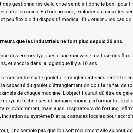
des gestionnaires de la crise semblait donc le bon : pour lim
es entre les soins. En l’occurrence, exploiter au mieux les se
t peu flexible du dispositif médical. Et « étaler » les cas de 
eurs que les industriels ne font plus depuis 20 ans.
cé des erreurs typiques d’une mauvaise maîtrise des flux, 
ans, et encore dans la logistique il y a 10 ans.
s’est concentré sur le goulet d’étranglement sans remettre
 capacité du goulet d’étranglement on doit faire feu de tout bo
imale de chaque machine. L’objectif aurait dû être de gére
 moyens techniques et humains moins performants : exploit
taux, évidemment, mais aussi respirateurs de fortune, infirm
f, incitation au système D et aux astuces locales pour accroît
tout, il ne semble pas que l’on soit réellement allé au bout de l