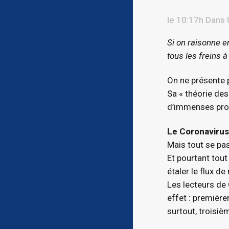
le 10:17h
Dans
Si on raisonne en
tous les freins à
On ne présente p
Sa « théorie des
d’immenses prog
Le Coronavirus
Mais tout se pas
Et pourtant tout
étaler le flux d
Les lecteurs de G
effet : première
surtout, troisiè