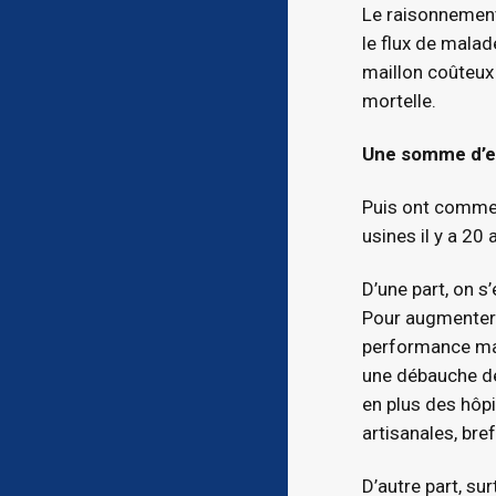
Le raisonnement 
le flux de malad
maillon coûteux e
mortelle.
Une somme d’err
Puis ont commen
usines il y a 20 
D’une part, on 
Pour augmenter la
performance max
une débauche de
en plus des hôpi
artisanales, bre
D’autre part, sur